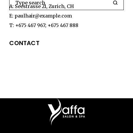
A:
Seestrasse 21, Zurich, CH
E:
paulhair@example.com
T:
+675 467 967
;
+675 467 888
CONTACT