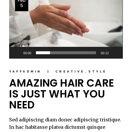
Feb
Player
5
00:00
00:12
YAFFADMIN
CREATIVE
STYLE
AMAZING HAIR CARE
IS JUST WHAT YOU
NEED
Sed adipiscing diam donec adipiscing tristique.
In hac habitasse platea dictumst quisque